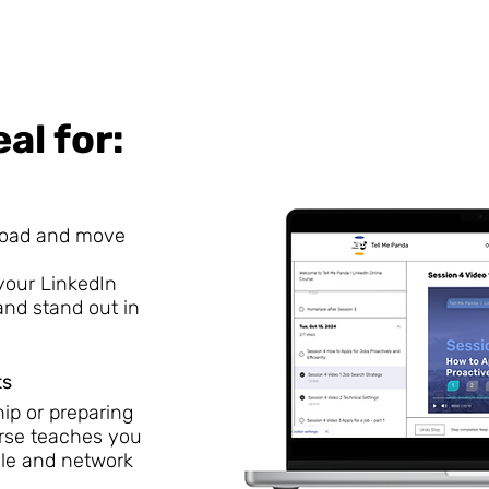
al for:
broad and move
 your LinkedIn
 and stand out in
ts
ip or preparing
ourse teaches you
ile and network