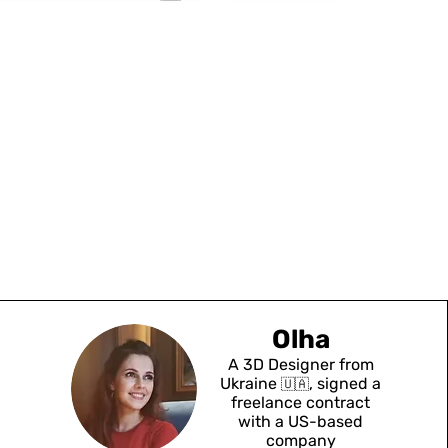
Olha
A 3D Designer from
Ukraine
, signed a
🇺🇦
freelance contract
with a US-based
company