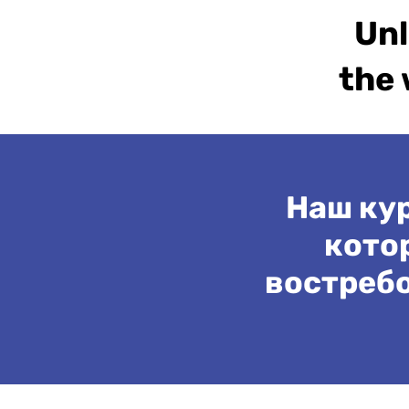
Unl
the 
Наш кур
кото
востреб