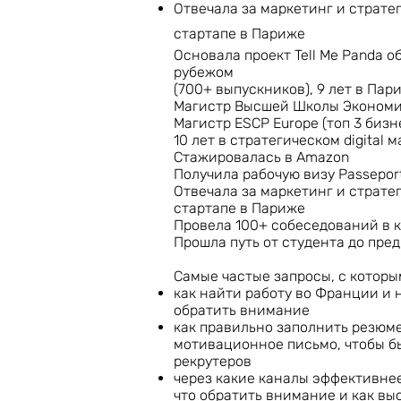
Отвечала за маркетинг и страте
стартапе в Париже
Основала проект Tell Me Panda об
рубежом
(700+ выпускников), 9 лет в Пар
Магистр Высшей Школы Эконом
Магистр ESCP Europe (топ 3 биз
10 лет в стратегическом digital 
Стажировалась в Amazon
Получила рабочую визу Passeport
Отвечала за маркетинг и страте
стартапе в Париже
Провела 100+ собеседований в к
Прошла путь от студента до пр
Самые частые запросы, с которы
как найти работу во Франции и н
обратить внимание
как правильно заполнить резюме,
мотивационное письмо, чтобы б
рекрутеров
через какие каналы эффективнее
что обратить внимание и как в