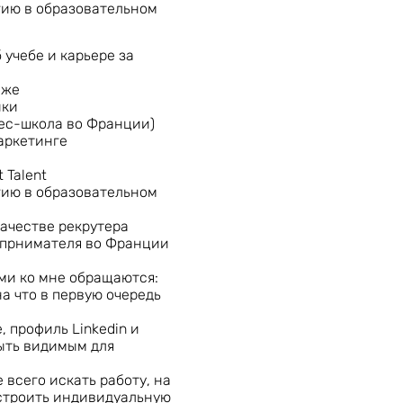
гию в образовательном
 учебе и карьере за
иже
ики
нес-школа во Франции)
маркетинге
 Talent
гию в образовательном
ачестве рекрутера
едпрнимателя во Франции
ми ко мне обращаются:
а что в первую очередь
 профиль Linkedin и
ыть видимым для
 всего искать работу, на
ыстроить индивидуальную