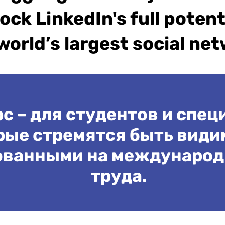
ock LinkedIn's full potent
world’s largest social ne
с – для студентов и спец
рые стремятся быть види
ованными на международ
труда.