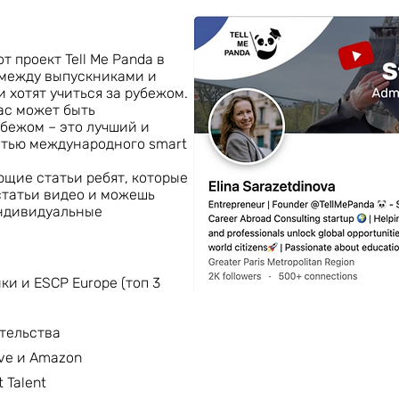
т проект Tell Me Panda в
т между выпускниками и
 хотят учиться за рубежом.
нас может быть
убежом – это лучший и
стью международного smart
щие статьи ребят, которые
статьи видео и можешь
индивидуальные
и и ESCP Europe (топ 3
тельства
ive и Amazon
 Talent