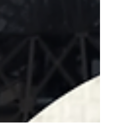
бактеологом) и сложный. Так же дорогой.
Медицину нужно очень любить, чтобы
все старания окупились