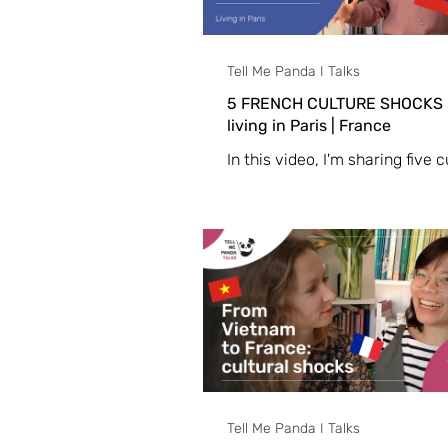
Tell Me Panda I Talks
5 FRENCH CULTURE SHOCKS |
living in Paris | France
In this video, I'm sharing five c
shocks I experienced in France
it’s not about French bureauc
get started!
Tell Me Panda I Talks