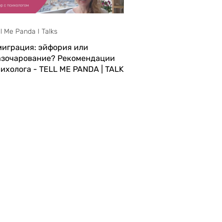
ll Me Panda I Talks
миграция: эйфория или
азочарование? Рекомендации
ихолога - TELL ME PANDA | TALKS
10