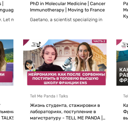
 |
PhD in Molecular Medicine | Cancer |
Ра
language
Immunotherapy | Moving to France
М
К
y. Let me
Gaetano, a scientist specializing in
В 
end for
cancer and immunotherapy research.
п
as a
Gaetano has built his career in Italy and
м
hn
France
пе
Он
Tell Me Panda I Talks
Te
?
Жизнь студента, стажировки в
Ка
льмени в
лабораториях, поступление в
Ф
| TALKS
магистратуру - TELL ME PANDA |
вы
TALKS #15
Ca