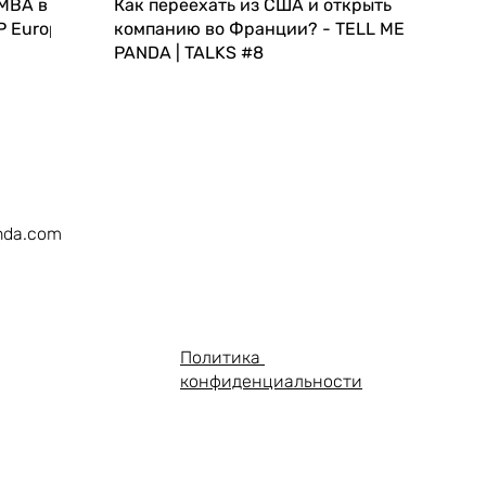
 MBA в
Как переехать из США и открыть
P Europe
компанию во Франции? - TELL ME
PANDA | TALKS #8
nda.com
Политика
конфиденциальности