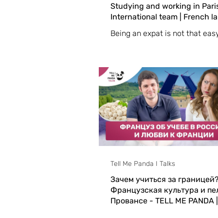
Studying and working in Paris
International team | French 
Being an expat is not that eas
present you Van - my close fri
many years. Today she works 
Product Manager at Here Tec
Tell Me Panda I Talks
Зачем учиться за границей
Французская культура и пе
Провансе - TELL ME PANDA 
#16