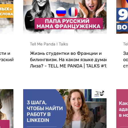
Tell Me Panda I Talks
Te
сти и
Жизнь студентки во Франции и
З
узский
билингвизм. На каком языке думает
о
Лиза? - TELL ME PANDA | TALKS #12
с