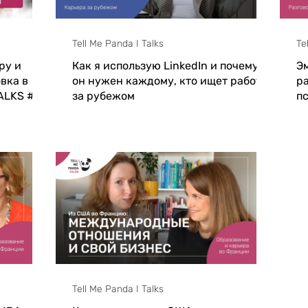
Tell Me Panda I Talks
Te
ру и
Как я использую LinkedIn и почему
Э
вка в
он нужен каждому, кто ищет работу
р
TALKS #11
за рубежом
пс
#
Tell Me Panda I Talks