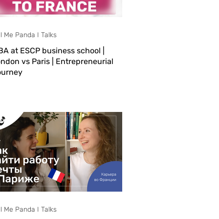
ll Me Panda I Talks
A at ESCP business school |
ndon vs Paris | Entrepreneurial
ourney
et Gulliana! In this episode of Tell Me
nda I Talks, she shares her journey
om Peru to France, where she
rsued an MBA at ESCP Busine
ll Me Panda I Talks