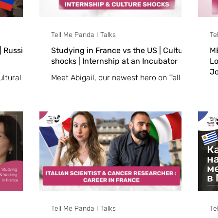
Tell Me Panda I Talks
Te
 Russian
Studying in France vs the US | Culture
MB
shocks | Internship at an Incubator
Lo
J
ultural
Meet Abigail, our newest hero on Tell Me
Me
. And no,
Panda Talks! Abigail, a student from the
Pa
racy—let's
U.S., studied Economics at Brigham
fr
Young University.
pu
Tell Me Panda I Talks
Te