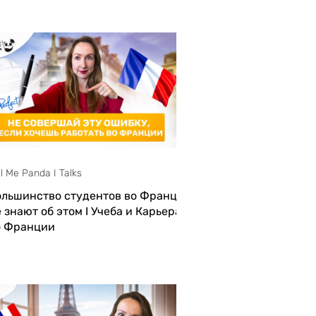
ll Me Panda I Talks
ольшинство студентов во Франции
 знают об этом I Учеба и Карьера
о Франции