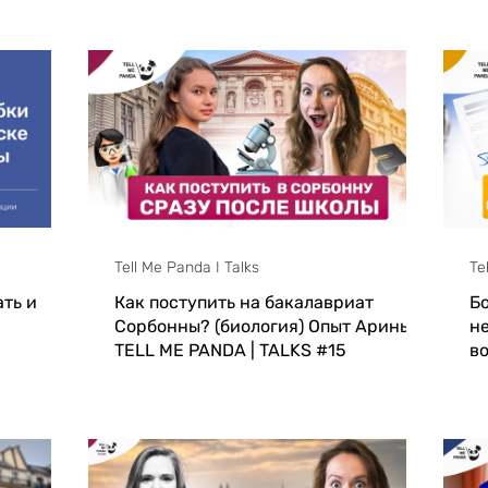
Tell Me Panda I Talks
Te
ть и
Как поступить на бакалавриат
Б
Сорбонны? (биология) Опыт Арины -
не
TELL ME PANDA | TALKS #15
в