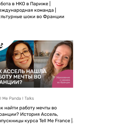
бота в НКО в Париже |
еждународная команда |
ультурные шоки во Франции
этом выпуске Tell Me Panda Talks
ознакомьтесь с Флоренсией,
енеджером по управлению
рсоналом в The Wellbeing Project.
а переехала во
ll Me Panda I Talks
к найти работу мечты во
ранции? История Ассель,
пускницы курса Tell Me France |
reer