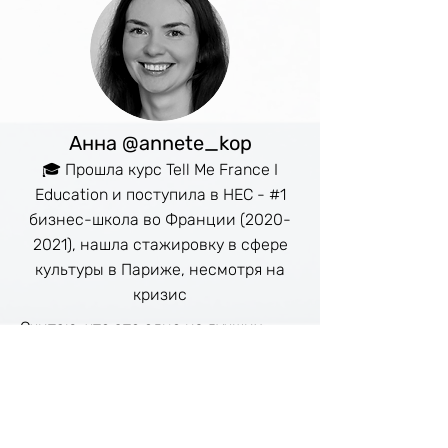
Анна @annete_kop
🎓 Прошла курс Tell Me France I
Education и поступила в HEC - #1
бизнес-школа во Франции
(2020-
2021)
, нашла стажировку в сфере
культуры в Париже, несмотря на
кризис
Cчитаю, что это одно из лучших
вложений денег в время карантина
и вообще за последнее время. Это
очень структурированная, ценная,
полезная информация по всем
аспектам (...) Я думала что довольно