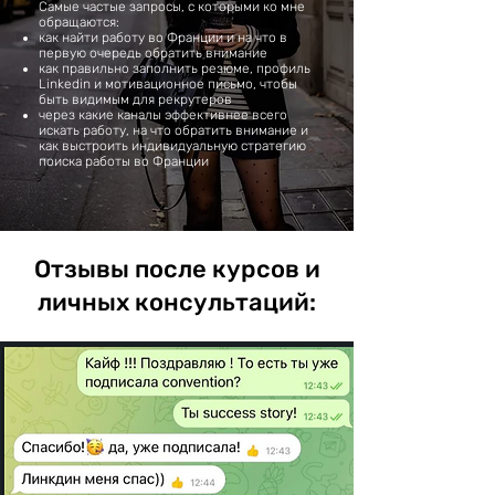
Самые частые запросы, с которыми ко мне
обращаются:
как найти работу во Франции и на что в
первую очередь обратить внимание
как правильно заполнить резюме, профиль
Linkedin и мотивационное письмо, чтобы
быть видимым для рекрутеров
через какие каналы эффективнее всего
искать работу, на что обратить внимание и
как выстроить индивидуальную стратегию
поиска работы во Франции
Отзывы после курсов и
личных консультаций: