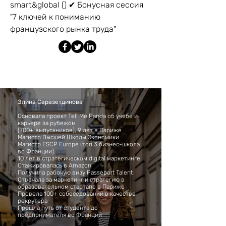
smart&global () ✔ Бонусная сессия
"7 ключей к пониманию
французского рынка труда"
Элина Саразетдинова
Основала проект Tell Me Panda об учебе и
карьере за рубежом
(700+ выпускников), 9 лет в Париже
Магистр Высшей Школы Экономики
Магистр ESCP Europe (топ 3 бизнес-школа
во Франции)
10 лет в стратегическом digital маркетинге
Стажировалась в Amazon
Получила рабочую визу Passeport Talent
Отвечала за маркетинг и стратегию в
образовательном стартапе в Париже
Провела 100+ собеседований в качестве
рекрутера
Прошла путь от студента до
предпрнимателя во Франции