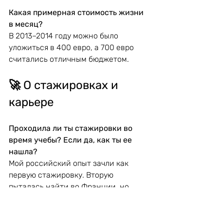
Какая примерная стоимость жизни 
в месяц?
В 2013–2014 году можно было 
уложиться в 400 евро, а 700 евро 
считались отличным бюджетом.
🚀 
О стажировках и 
карьере
Проходила ли ты стажировки во 
время учебы? Если да, как ты ее 
нашла?
Мой российский опыт зачли как 
первую стажировку. Вторую 
пыталась найти во Франции, но 
безуспешно — уехала в Россию, но 
и там не вышло. Вернулась во 