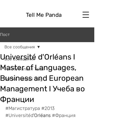
Tell Me Panda
Пост
Все сообщения
Université d'Orléans I
Все сообщения
Master of Languages,
Tell Me Panda I Talks
Business and European
Tell Me Panda I Blog
Management I Учеба во
Франции
#Магистратура
#2013
#Universitéd
'Orléans 
#Франция