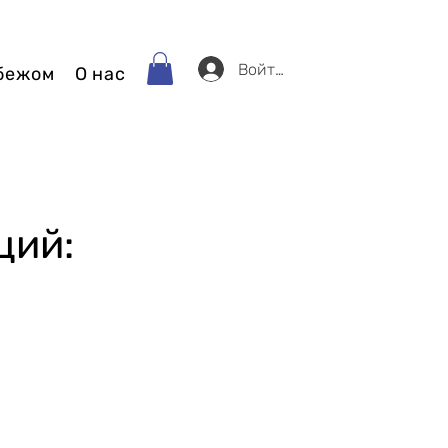
Войти
убежом
О нас
ций: