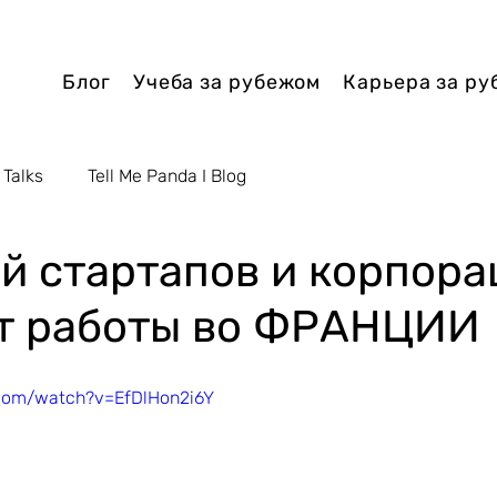
Блог
Учеба за рубежом
Карьера за р
 Talks
Tell Me Panda I Blog
ий стартапов и корпора
т работы во ФРАНЦИИ
.com/watch?v=EfDlHon2i6Y