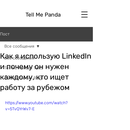
Tell Me Panda
Пост
Все сообщения
Как я использую LinkedIn
Все сообщения
и почему он нужен
Tell Me Panda I Talks
каждому, кто ищет
Tell Me Panda I Blog
работу за рубежом
https://www.youtube.com/watch?
v=5TvQYrWv7-E